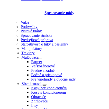
Spracovanie pôdy
Valce
Podryváky
Prstové brány
Spracovanie strniska
Predsejbová príprava
Starostlivosť o lúky a pasienky
Manipulátory
Traktory
Mulčovače
Farmer
Veľkozáberové
Predné a zadné
Bočné a priekopové
Pre vinohrady a ovocné sady
Zber krmovín
Kosy bez kondicionéra
Kosy s kondicionérom
Obracače
Zhrňovače
Lisy