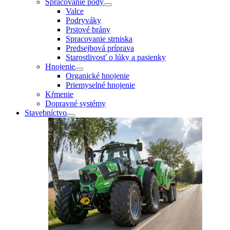
Spracovanie pôdy
Valce
Podryváky
Prstové brány
Spracovanie strniska
Predsejbová príprava
Starostlivosť o lúky a pasienky
Hnojenie
Organické hnojenie
Priemyselné hnojenie
Kŕmenie
Dopravné systémy
Stavebníctvo