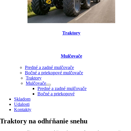
Traktory
Mulčovače
Predné a zadné mulčovače
Bočné a priekopové mulčovače
Traktory
Mulčovače
Predné a zadné mulčovače
Bočné a priekopové
Skladom
Udalosti
Kontakty
Traktory na odhŕňanie snehu