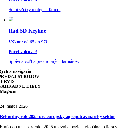
Splní všetky úlohy na farme.
Rad 5D Keyline
Výkon
: od 65 do 97k
Počet valcov
: 3
Správna voľba pre drobných farmárov.
Rýchla navigácia
PREDAJ STROJOV
SERVIS
NÁHRADNÉ DIELY
Magazín
24. marca 2026
Rekordný rok 2025 pre európsky agropotravinársky sektor
Európska únia si v roku 2025 upevnila pozíciu globálneho lídra v