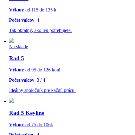
Výkon
: od 115 do 135 k
Počet valcov
: 4
Tak obratný, ako len potrebujete.
Na sklade
Rad 5
Výkon
: od 95 do 126 koní
Počet valcov
: 3 / 4
Ideálny spoločník pre každú prácu.
Rad 5 Keyline
Výkon
: od 75 do 106k
Počet valcov
: 4