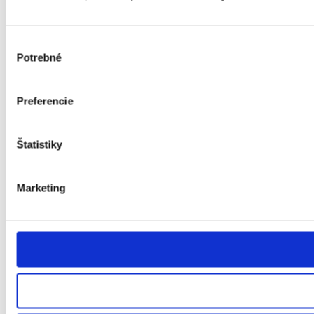
Predaj strojov
Výber
Potrebné
súhlasu
Servis
Preferencie
Náhradné diely
Štatistiky
Marketing