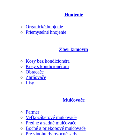
Hnojenie
Organické hnojenie
Priemyselné hnojenie
Zber krmovín
Kosy bez kondicionéra
Kosy s kondicionérom
Obracače
Zhrňovače
Lisy
Mulčovače
Farmer
Veľkozáberové mulčovače
Predné a zadné mulčovače
Bočné a priekopové mulčovače
Pre vinohrady ovocné sady