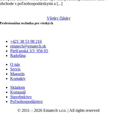
obchode s poľnohospodárskymi a [...]
Všetky články
Profesionálna technika
pre všetkých
+421 38 53 98 216
ematech@ematech.sk
Piešťanská 3/3, 956 05
Radošina
O nás
Servis
Magazín
Kontakty
Skladom
Komunál
Stavebníctvo
Poľnohospodárstvo
© 2011 –
2026 Ematech s.r.o. | All rights reserved