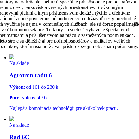
raktory na odhŕňanie snehu sú špeciálne prispôsobené pre odstraňovani
nehu z ciest, parkovísk a verejných priestranstiev. S výkonnými
nehovými pluhmi a iným príslušenstvom dokážu rýchlo a efektívne
vládnuť zimné poveternostné podmienky a udržiavať cesty prechodné.
ch využitie je najmä v komunálnych službách, ale sú čoraz populárnejši
j v súkromnom sektore. Traktory na sneh sú vybavené špeciálnymi
neumatikami a príslušenstvom na prácu v zasnežených podmienkach.
ieto stroje sú dôležité aj pre poľnohospodárov a majiteľov veľkých
ozemkov, ktorí musia udržiavať prístup k svojim oblastiam počas zimy.
Na sklade
Agrotron radu 6
Výkon
: od 161 do 230 k
Počet valcov
: 4 / 6
Najlepšia kombinácia technológii pre akúkoľvek prácu.
Na sklade
Rad 6C