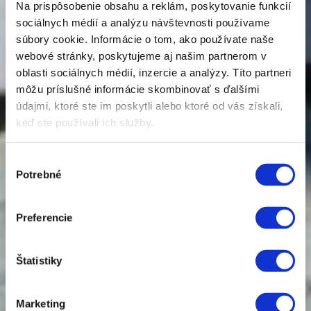
Na prispôsobenie obsahu a reklám, poskytovanie funkcií
sociálnych médií a analýzu návštevnosti používame
súbory cookie. Informácie o tom, ako používate naše
webové stránky, poskytujeme aj našim partnerom v
oblasti sociálnych médií, inzercie a analýzy. Títo partneri
Všestranné
môžu príslušné informácie skombinovať s ďalšími
manipulátory
pre
údajmi, ktoré ste im poskytli alebo ktoré od vás získali,
keď ste používali ich služby.
efektívnu prácu
Výber
Potrebné
súhlasu
Manipulátory Merlo predstavujú
technologického lídra spájajúceho inovatívnu
Preferencie
všestrannosť s maximálnou bezpečnosťou
operátora
.
Kompaktný dizajn a najširšia kabína
Štatistiky
v kategórii zaručujú špičkový výkon a komfort
.
Marketing