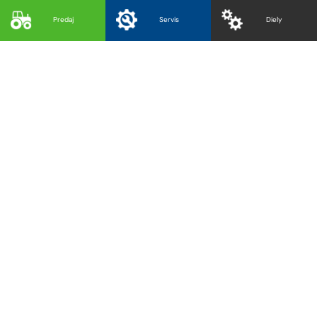
Predaj
Servis
Diely
Čo znamená značka
Merlo
Značka MERLO predstavuje investíciu do
spoľahlivého partnera schopného čeliť