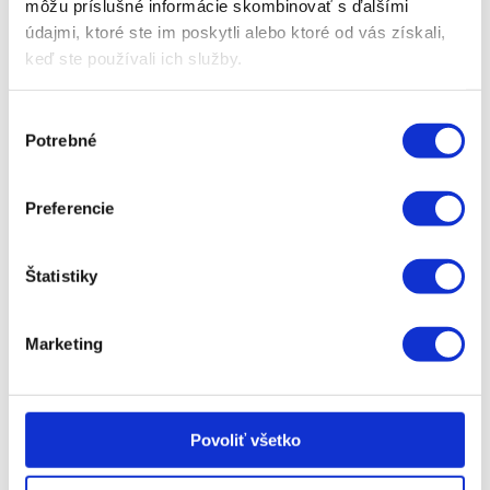
môžu príslušné informácie skombinovať s ďalšími
Potrebný hnací výkon: od 130 do 250 k
údajmi, ktoré ste im poskytli alebo ktoré od vás získali,
Pracovná šírka: 2,80 m
keď ste používali ich služby.
Výber
Potrebné
súhlasu
Preferencie
Chcem poradiť s výberom
Štatistiky
Marketing
Ďalšie mulčovače
Povoliť všetko