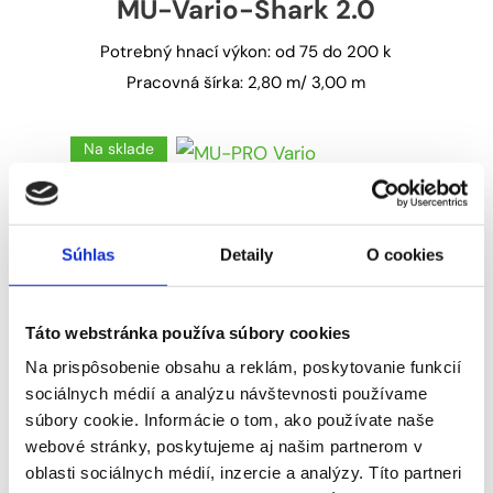
MU-Vario-Shark 2.0
Potrebný hnací výkon: od 75 do 200 k
Pracovná šírka: 2,80 m/ 3,00 m
Na sklade
MU-PRO Vario
Súhlas
Detaily
O cookies
Potrebný hnací výkon: od 95 do 250 k
Pracovná šírka: 2,50 m/ 2,80 m/ 3,00 m/
3,20 m
Táto webstránka používa súbory cookies
Na prispôsobenie obsahu a reklám, poskytovanie funkcií
sociálnych médií a analýzu návštevnosti používame
súbory cookie. Informácie o tom, ako používate naše
webové stránky, poskytujeme aj našim partnerom v
MU-Agriline Vario
oblasti sociálnych médií, inzercie a analýzy. Títo partneri