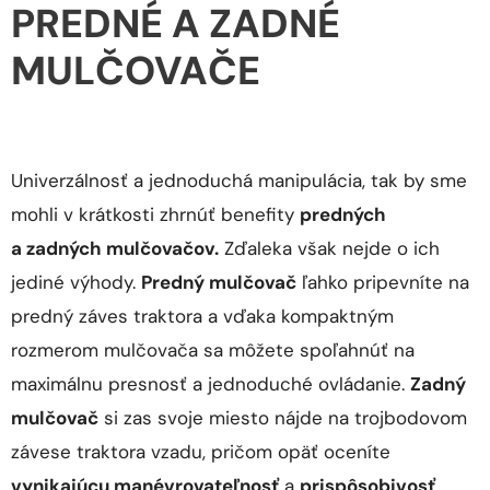
PREDNÉ A ZADNÉ
MULČOVAČE
Univerzálnosť a jednoduchá manipulácia, tak by sme
mohli v krátkosti zhrnúť benefity
predných
a zadných mulčovačov.
Zďaleka však nejde o ich
jediné výhody.
Predný mulčovač
ľahko pripevníte na
predný záves traktora a vďaka kompaktným
rozmerom mulčovača sa môžete spoľahnúť na
maximálnu presnosť a jednoduché ovládanie.
Zadný
mulčovač
si zas svoje miesto nájde na trojbodovom
závese traktora vzadu, pričom opäť oceníte
vynikajúcu manévrovateľnosť
a
prispôsobivosť