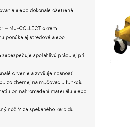
ovania alebo dokonale ošetrená
ktor – MU-COLLECT okrem
u ponúka aj stredové alebo
zabezpečuje spoľahlivú prácu aj pri
nalé drvenie a zvyšuje nosnosť
vbu zo zbernej na mučovaciu funkciu
hatiu pri nahromadení materiálu alebo
sný nôž M za spekaného karbidu