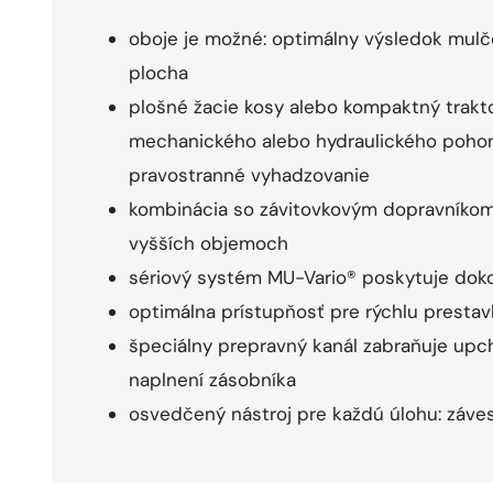
oboje je možné: optimálny výsledok mulč
plocha
plošné žacie kosy alebo kompaktný tra
mechanického alebo hydraulického pohon
pravostranné vyhadzovanie
kombinácia so závitovkovým dopravníkom 
vyšších objemoch
sériový systém MU-Vario® poskytuje doko
optimálna prístupňosť pre rýchlu presta
špeciálny prepravný kanál zabraňuje upc
naplnení zásobníka
osvedčený nástroj pre každú úlohu: záve