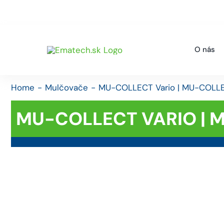
Skip
Pohotovostná linka servis +421 918 110 210
+4
to
content
O nás
Home
Mulčovače
MU-COLLECT Vario | MU-COLLE
MU-COLLECT VARIO | 