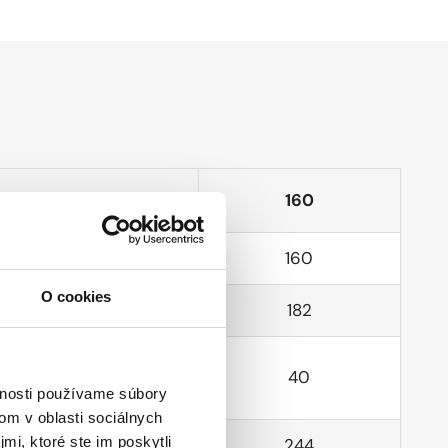
140
160
140
160
O cookies
162
182
40
40
vnosti používame súbory
om v oblasti sociálnych
mi, ktoré ste im poskytli
223
244