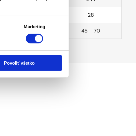
24
28
Marketing
35 – 70
45 – 70
Povoliť všetko