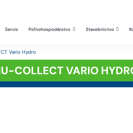
21 38 53 98 216
ematech@ematech.sk
Servis
Poľnohospodárstvo
Stavebníctvo
K
CT Vario Hydro
MU-COLLECT VARIO HYDR