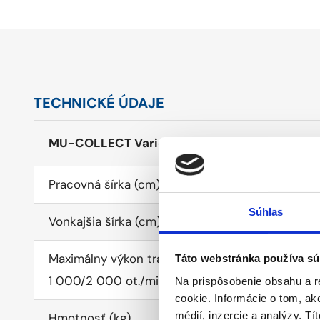
TECHNICKÉ ÚDAJE
MU-COLLECT Vario | MU-COLLECT Vario Hyd
Pracovná šírka (cm)
Súhlas
Vonkajšia šírka (cm)
Maximálny výkon traktora v k
Táto webstránka používa sú
1 000/2 000 ot./min
Na prispôsobenie obsahu a r
cookie. Informácie o tom, ak
médií, inzercie a analýzy. Tí
Hmotnosť (kg)