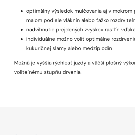
optimálny výsledok mulčovania aj v mokrom 
malom podiele vláknin alebo ťažko rozdrviteľ
nadvihnutie prejdených zvyškov rastlín vďak
individuálne možno voliť optimálne rozdrvenie
kukuričnej slamy alebo medziplodín
Možná je vyššia rýchlosť jazdy a väčší plošný výko
voliteľnému stupňu drvenia.