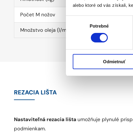
alebo ktoré od vás získali, ke
Počet M nožov
Výber
Potrebné
súhlasu
Množstvo oleja (l/min)
Odmietnuť
REZACIA LIŠTA
Nastaviteľná rezacia lišta
umožňuje plynulé pris
podmienkam.