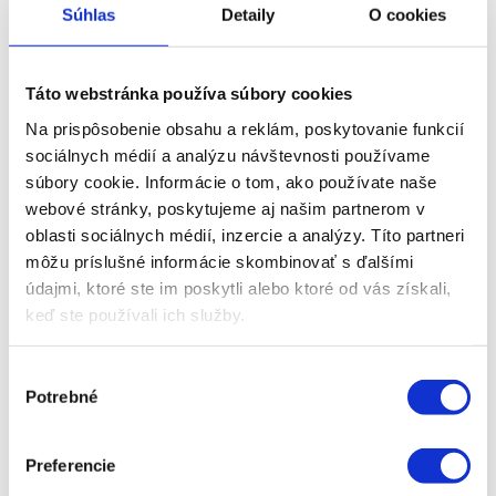
Súhlas
Detaily
O cookies
Nová generácia traktorov pripravená pre
vás.
Táto webstránka používa súbory cookies
Na sklade
Na prispôsobenie obsahu a reklám, poskytovanie funkcií
sociálnych médií a analýzu návštevnosti používame
Rad 6C
súbory cookie. Informácie o tom, ako používate naše
webové stránky, poskytujeme aj našim partnerom v
Výkon
: od 115 do 135 k
oblasti sociálnych médií, inzercie a analýzy. Títo partneri
Počet valcov
: 4
môžu príslušné informácie skombinovať s ďalšími
Tak obratný, ako len potrebujete.
údajmi, ktoré ste im poskytli alebo ktoré od vás získali,
keď ste používali ich služby.
Na sklade
Výber
Potrebné
súhlasu
Agrotron radu 6
Preferencie
Výkon
: od 161 do 230 k