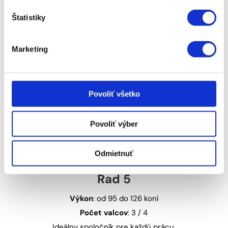
Počet valcov
: 4 / 6
Najlepšia kombinácia technológii pre
Štatistiky
akúkoľvek prácu.
Marketing
Na sklade
Povoliť všetko
Povoliť výber
Odmietnuť
Rad 5
Výkon
: od 95 do 126 koní
Počet valcov
: 3 / 4
Ideálny spoločník pre každú prácu.