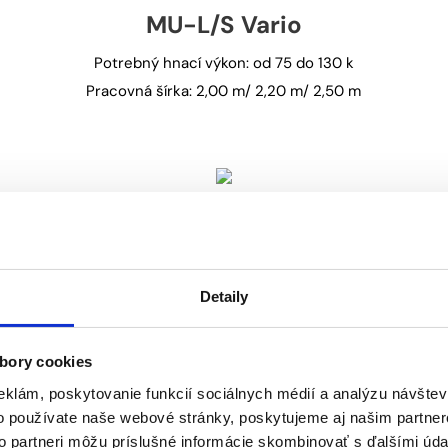
MU-L/S Vario
Potrebný hnací výkon: od 75 do 130 k
Pracovná šírka: 2,00 m/ 2,20 m/ 2,50 m
MU-B
Potrebný hnací výkon: od 15 do 25 k
Detaily
Pracovná šírka: 1,00 m/ 1,20 m/ 1,40 m
bory cookies
eklám, poskytovanie funkcií sociálnych médií a analýzu návšte
o používate naše webové stránky, poskytujeme aj našim partner
MU-O Vario
to partneri môžu príslušné informácie skombinovať s ďalšími údaj