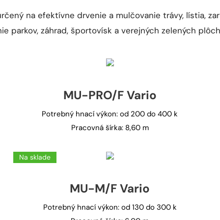
ený na efektívne drvenie a mulčovanie trávy, lístia, zar
e parkov, záhrad, športovísk a verejných zelených plôch
MU-PRO/F Vario
Potrebný hnací výkon: od 200 do 400 k
Pracovná šírka: 8,60 m
Na sklade
MU-M/F Vario
Potrebný hnací výkon: od 130 do 300 k