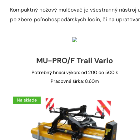
Kompaktný nožový mulčovač je všestranný nástroj urč
po zbere poľnohospodárskych lodín, či na upratovani
MU-PRO/F Trail Vario
Potrebný hnací výkon: od 200 do 500 k
Pracovná šírka: 8,60m
Na sklade