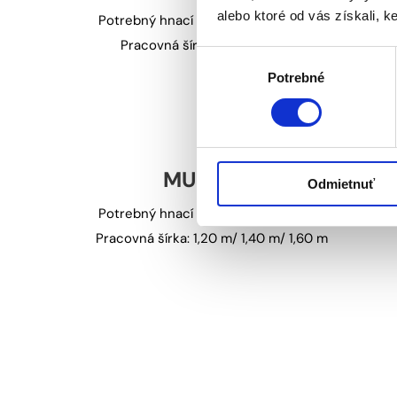
alebo ktoré od vás získali, ke
Potrebný hnací výkon: od 20 do 35 k
Pracovná šírka: 1,00 m/ 120 m
Výber
Potrebné
súhlasu
MU-FM/S
Odmietnuť
Potrebný hnací výkon: od 30 do 45 k
Pracovná šírka: 1,20 m/ 1,40 m/ 1,60 m