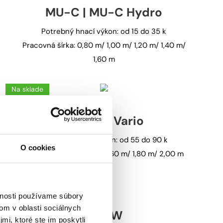
MU-C | MU-C Hydro
Potrebný hnací výkon: od 15 do 35 k
Pracovná šírka: 0,80 m/ 1,00 m/ 1,20 m/ 1,40 m/
1,60 m
Na sklade
MU-H/S Vario
Potrebný hnací výkon: od 55 do 90 k
O cookies
Pracovná šírka: 1,40 m/ 1,60 m/ 1,80 m/ 2,00 m
vnosti používame súbory
om v oblasti sociálnych
MU-W
mi, ktoré ste im poskytli