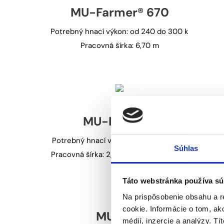
MU-Farmer® 670
Potrebný hnací výkon: od 240 do 300 k
Pracovná šírka: 6,70 m
MU-Farmer®
Potrebný hnací výkon: od 120 do 250 k
Súhlas
Pracovná šírka: 2,80 m/ 3,00 m/ 3,30 m
Táto webstránka používa sú
Na prispôsobenie obsahu a r
cookie. Informácie o tom, ak
MU-C/S
médií, inzercie a analýzy. Tí