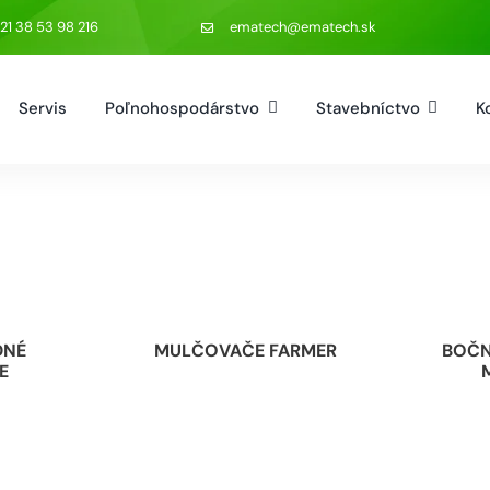
21 38 53 98 216
ematech@ematech.sk
Servis
Poľnohospodárstvo
Stavebníctvo
K
DNÉ
MULČOVAČE FARMER
BOČN
E