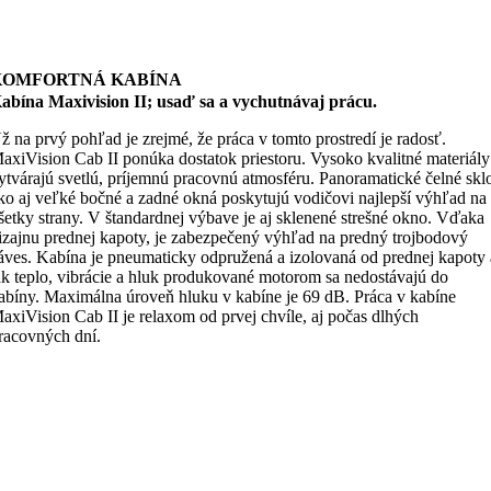
KOMFORTNÁ KABÍNA
abína Maxivision II; usaď sa a vychutnávaj prácu.
ž na prvý pohľad je zrejmé, že práca v tomto prostredí je radosť.
axiVision Cab II ponúka dostatok priestoru. Vysoko kvalitné materiály
ytvárajú svetlú, príjemnú pracovnú atmosféru. Panoramatické čelné skl
ko aj veľké bočné a zadné okná poskytujú vodičovi najlepší výhľad na
šetky strany. V štandardnej výbave je aj sklenené strešné okno. Vďaka
izajnu prednej kapoty, je zabezpečený výhľad na predný trojbodový
áves. Kabína je pneumaticky odpružená a izolovaná od prednej kapoty 
ak teplo, vibrácie a hluk produkované motorom sa nedostávajú do
abíny. Maximálna úroveň hluku v kabíne je 69 dB. Práca v kabíne
axiVision Cab II je relaxom od prvej chvíle, aj počas dlhých
racovných dní.