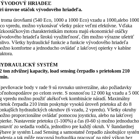
VÝVODOVÝ HRIADEĽ
ri úrovne otáčok vývodového hriadeľa.
 troma úrovňami (540 Eco, 1000 a 1000 Eco) vzadu a 1000,alebo 100
co vpredu, možno vykonávať všetky práce veľmi efektívne. Vďaka
ízkootáčkovým charakteristikám motora majú ekonomické otáčky
ývodového hriadeľa širokú využiteľnosť, čím možno výrazne ušetriť
alivo. Všetky hydraulické funkcie a funkcie vývodového hriadeľa
ožno komfortne a jednoducho ovládať z lakťovej opierky v kabíne
raktora.
HYDRAULICKÝ SYSTÉM
2 ton zdvižnej kapacity, load sensing čerpadlo s prietokom 210
/min.
pevňovacie body v rade 9 sú rovnako univerzálne, ako požiadavky
oľnohospodárov po celom svete. S nosnosťou 12 000 kg vzadu a 5 00
g vpredu možno použiť akékoľvek kombinácie náradí. Maximálny
rietok čerpadla 210 l/min poskytuje vysokú úroveň prietoku až do 8
onkajších hydraulických okruhov (6 vzadu, 2 vpredu). Všetky okruhy
ožno proporcionálne ovládať pomocou joysticku, alebo na lakťovej
pierke. Nastavenie prietoku (1-100%) a čas (0-60 s) možno jednoduch
astaviť zo sedadla vodiča, jednotlivo pre každý okruh. V štandardnej
ýbave je systém Load Sensing a samostatné čerpadlo zásobujúce systé
iadenia a tak môže pracovná hydraulika pracovať na plný výkon bez