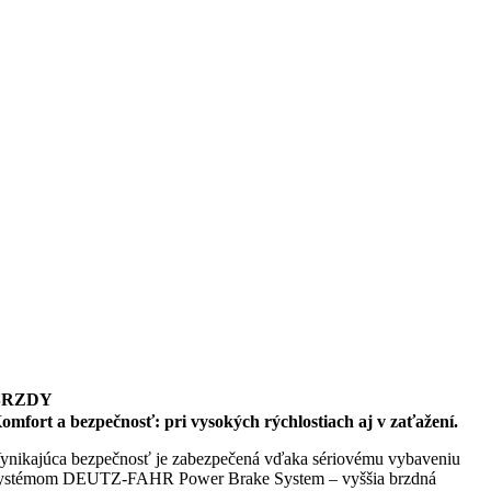
BRZDY
omfort a bezpečnosť: pri vysokých rýchlostiach aj v zaťažení.
ynikajúca bezpečnosť je zabezpečená vďaka sériovému vybaveniu
ystémom DEUTZ-FAHR Power Brake System – vyššia brzdná