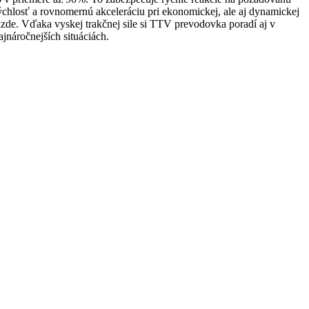
ýchlosť a rovnomernú akceleráciu pri ekonomickej, ale aj dynamickej
azde. Vďaka vyskej trakčnej sile si TTV prevodovka poradí aj v
ajnáročnejších situáciách.