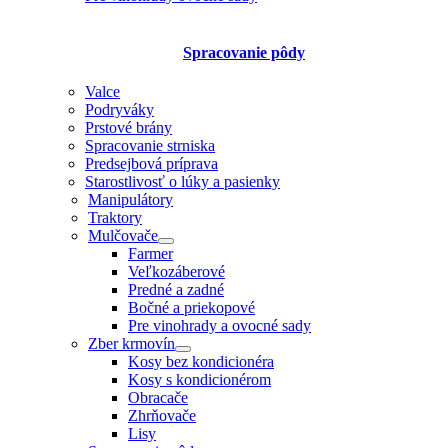
Spracovanie pôdy
Valce
Podryváky
Prstové brány
Spracovanie strniska
Predsejbová príprava
Starostlivosť o lúky a pasienky
Manipulátory
Traktory
Mulčovače
Farmer
Veľkozáberové
Predné a zadné
Bočné a priekopové
Pre vinohrady a ovocné sady
Zber krmovín
Kosy bez kondicionéra
Kosy s kondicionérom
Obracače
Zhrňovače
Lisy