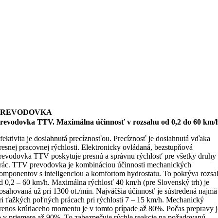
PREVODOVKA
revodovka TTV. Maximálna účinnosť v rozsahu od 0,2 do 60 km/
fektivita je dosiahnutá precíznosťou. Precíznosť je dosiahnutá vďaka
resnej pracovnej rýchlosti. Elektronicky ovládaná, bezstupňová
revodovka TTV poskytuje presnú a správnu rýchlosť pre všetky druhy
rác. TTV prevodovka je kombináciou účinnosti mechanických
omponentov s inteligenciou a komfortom hydrostatu. To pokrýva rozsa
d 0,2 – 60 km/h. Maximálna rýchlosť 40 km/h (pre Slovenský trh) je
osahovaná už pri 1300 ot./min. Najväčšia účinnosť je sústredená najmä
ri ťažkých poľných prácach pri rýchlosti 7 – 15 km/h. Mechanický
renos krútiaceho momentu je v tomto prípade až 80%. Počas prepravy j
o v priemere až 90%. To zabezpečuje rýchle reakcie na požadovanú