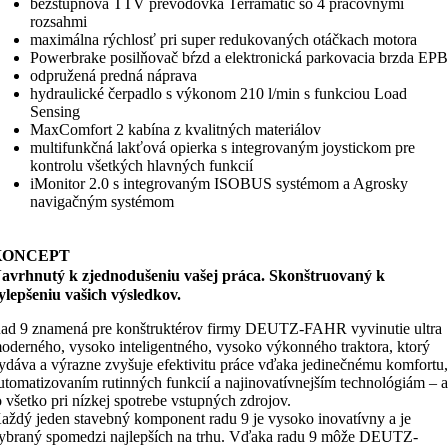
bezstupňová TTV prevodovka Terramatic so 4 pracovnými
rozsahmi
maximálna rýchlosť pri super redukovaných otáčkach motora
Powerbrake posilňovač bŕzd a elektronická parkovacia brzda EP
odpružená predná náprava
hydraulické čerpadlo s výkonom 210 l/min s funkciou Load
Sensing
MaxComfort 2 kabína z kvalitných materiálov
multifunkčná lakťová opierka s integrovaným joystickom pre
kontrolu všetkých hlavných funkcií
iMonitor 2.0 s integrovaným ISOBUS systémom a Agrosky
navigačným systémom
KONCEPT
avrhnutý k zjednodušeniu vašej práca. Skonštruovaný k
ylepšeniu vašich výsledkov.
ad 9 znamená pre konštruktérov firmy DEUTZ-FAHR vyvinutie ultra
oderného, vysoko inteligentného, vysoko výkonného traktora, ktorý
ydáva a výrazne zvyšuje efektivitu práce vďaka jedinečnému komfortu
utomatizovaním rutinných funkcií a najinovatívnejším technológiám – 
o všetko pri nízkej spotrebe vstupných zdrojov.
aždý jeden stavebný komponent radu 9 je vysoko inovatívny a je
ybraný spomedzi najlepších na trhu. Vďaka radu 9 môže DEUTZ-