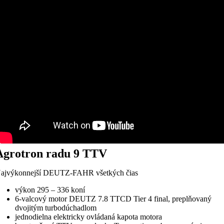
Agrotron radu 9 TTV
ajvýkonnejší DEUTZ-FAHR všetkých čias
výkon 295 – 336 koní
6-valcový motor DEUTZ 7.8 TTCD Tier 4 final, preplňovaný
dvojitým turbodúchadlom
jednodielna elektricky ovládaná kapota motora