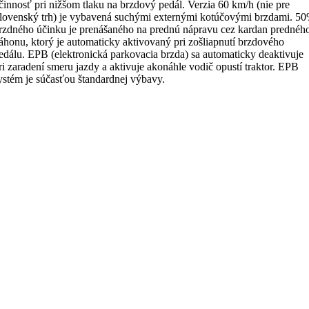
činnosť pri nižšom tlaku na brzdový pedál. Verzia 60 km/h (nie pre
lovenský trh) je vybavená suchými externými kotúčovými brzdami. 5
rzdného účinku je prenášaného na prednú nápravu cez kardan prednéh
áhonu, ktorý je automaticky aktivovaný pri zošliapnutí brzdového
edálu. EPB (elektronická parkovacia brzda) sa automaticky deaktivuje
ri zaradení smeru jazdy a aktivuje akonáhle vodič opustí traktor. EPB
ystém je súčasťou štandardnej výbavy.