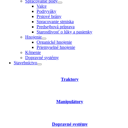
Spracovanie pôdy
Valce
Podryváky
Prstové brány
Spracovanie strniska
Predsejbová príprava
Starostlivosť o lúky a pasienky
Hnojenie
Organické hnojenie
Priemyselné hnojenie
Kŕmenie
Dopravné systémy
Stavebníctvo
Traktory
Manipulátory
Dopravné systémy