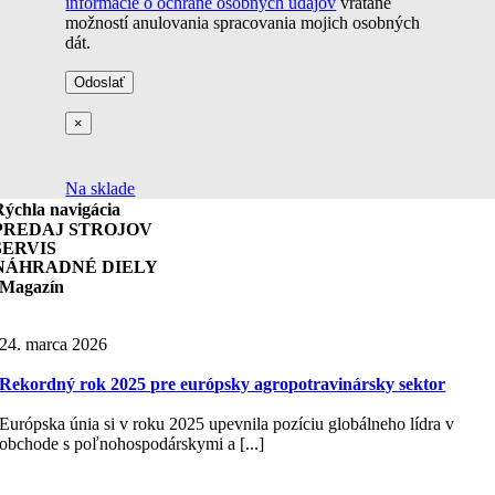
informácie o ochrane osobných údajov
vrátane
možností anulovania spracovania mojich osobných
dát.
×
Na sklade
Rýchla navigácia
PREDAJ STROJOV
SERVIS
NÁHRADNÉ DIELY
Magazín
24. marca 2026
Rekordný rok 2025 pre európsky agropotravinársky sektor
Európska únia si v roku 2025 upevnila pozíciu globálneho lídra v
obchode s poľnohospodárskymi a [...]