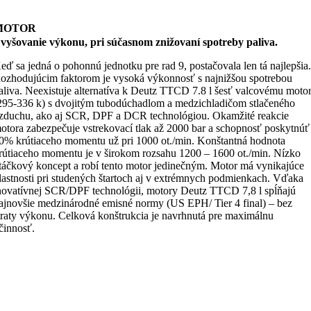
MOTOR
vyšovanie výkonu, pri súčasnom znižovaní spotreby paliva.
eď sa jedná o pohonnú jednotku pre rad 9, postačovala len tá najlepšia
ozhodujúcim faktorom je vysoká výkonnosť s najnižšou spotrebou
aliva. Neexistuje alternatíva k Deutz TTCD 7.8 l šesť valcovému moto
295-336 k) s dvojitým tubodúchadlom a medzichladičom stlačeného
zduchu, ako aj SCR, DPF a DCR technológiou. Okamžité reakcie
otora zabezpečuje vstrekovací tlak až 2000 bar a schopnosť poskytnúť
0% krútiaceho momentu už pri 1000 ot./min. Konštantná hodnota
rútiaceho momentu je v širokom rozsahu 1200 – 1600 ot./min. Nízko
táčkový koncept a robí tento motor jedinečným. Motor má vynikajúce
lastnosti pri studených štartoch aj v extrémnych podmienkach. Vďaka
novatívnej SCR/DPF technológii, motory Deutz TTCD 7,8 l spĺňajú
ajnovšie medzinárodné emisné normy (US EPH/ Tier 4 final) – bez
traty výkonu. Celková konštrukcia je navrhnutá pre maximálnu
činnosť.