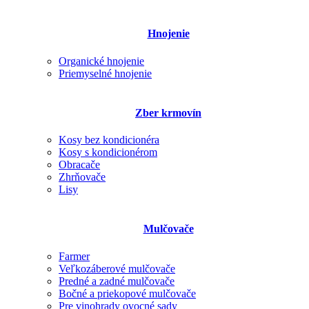
Hnojenie
Organické hnojenie
Priemyselné hnojenie
Zber krmovín
Kosy bez kondicionéra
Kosy s kondicionérom
Obracače
Zhrňovače
Lisy
Mulčovače
Farmer
Veľkozáberové mulčovače
Predné a zadné mulčovače
Bočné a priekopové mulčovače
Pre vinohrady ovocné sady