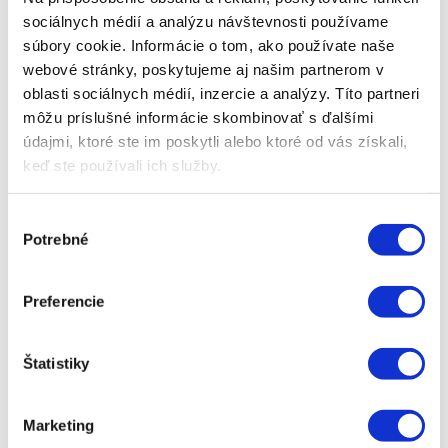
sociálnych médií a analýzu návštevnosti používame
veľkosť a tvar, vo všeobecnosti sa odporúča, aby
súbory cookie. Informácie o tom, ako používate naše
dlhšia strana pozemku bola
v smere vrstevníc.
webové stránky, poskytujeme aj našim partnerom v
Pôde pomôžete aj správnym výberom
oblasti sociálnych médií, inzercie a analýzy. Títo partneri
môžu príslušné informácie skombinovať s ďalšími
pestovaných plodín a ich striedaním. Počas
údajmi, ktoré ste im poskytli alebo ktoré od vás získali,
rizikového obdobia je vhodné striedať pestované
keď ste používali ich služby.
plodiny s rastlinami, ktoré majú protierózne účinky,
napríklad aj s trávnatým porastom.
Výber
Potrebné
súhlasu
V období po žatve je veľmi účinným spôsobom
ochrany pôdy aj vykonanie
podmietky.
Má
Preferencie
regulačnú aj ochrannú funkciu,
zabraňuje
vysušovaniu pôdy
a pomáha zachovať jej
Štatistiky
vsiakavosť. Na vykonanie podmietky správnym
spôsobom sú cenným pomocníkom
radličkové
Marketing