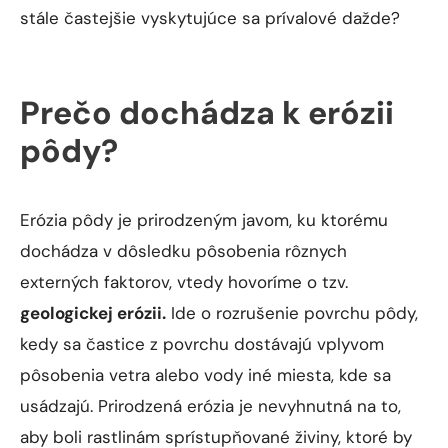
stále častejšie vyskytujúce sa prívalové dažde?
Prečo dochádza k erózii pôdy?
Erózia pôdy je prirodzeným javom, ku ktorému
dochádza v dôsledku pôsobenia rôznych
externých faktorov, vtedy hovoríme o tzv.
geologickej erózii.
Ide o rozrušenie povrchu pôdy,
kedy sa častice z povrchu dostávajú vplyvom
pôsobenia vetra alebo vody iné miesta, kde sa
usádzajú. Prirodzená erózia je nevyhnutná na to,
aby boli rastlinám sprístupňované živiny, ktoré by
sa inak nachádzali hlbšie v pôde a boli by pre ne