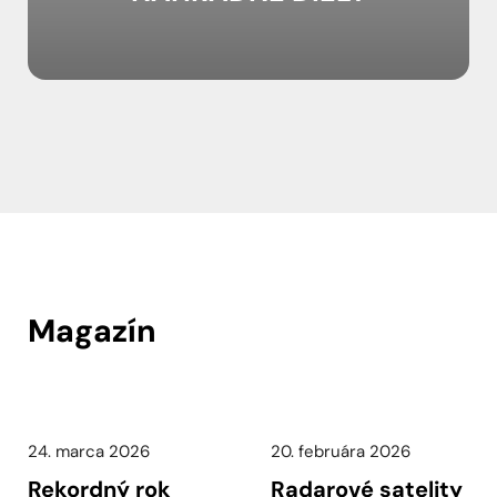
Magazín
24. marca 2026
20. februára 2026
Rekordný rok
Radarové satelity
2025 pre
pomáhajú
európsky
poľským
agropotravinársky
farmárom
sektor
optimalizovať