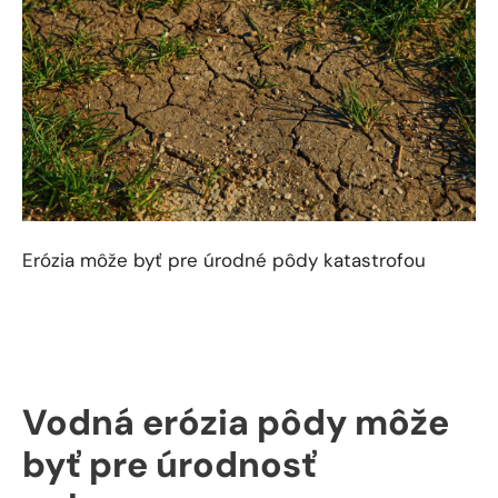
Erózia môže byť pre úrodné pôdy katastrofou
Vodná erózia pôdy môže byť
pre úrodnosť pohromou
Hlavným negatívnym dôsledkom zrýchlenej vodnej