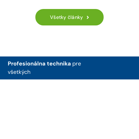
Profesionálna technika
pre
všetkých
+421 38 53 98 216
ematech@ematech.sk
Piešťanská 3/3, 956 05
Radošina
O nás
Servis