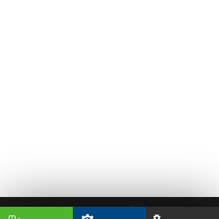
Magazín
Kontakty
Skladom
Komunál
Stavebníctvo
Poľnohospodárstvo
© 2011 –
2026 Ematech s.r.o. | All rights reserved
B2B Marketing