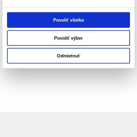
kypriče
, pomocou ktorých tento úkon zvládnete
rýchlo a efektívne.
Povoliť všetko
Povoliť výber
Odmietnuť
Rýchla navigácia