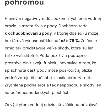
erózie je strata živín z pôdy. Dochádza teda
k
ochudobňovaniu pôdy
, v ktorej dôsledku môže
hektárová výnosnosť klesnúť
až o 75 %.
Zničenie
orníc tak predstavuje veľké škody, ktoré sú len
ťažko vyčísliteľné. Pôda bez živín postupne
prestáva plniť svoju funkciu, nevraviac o tom, že
spláchnutá časť pôdy môže poškodiť aj blízke
vodné zdroje či spôsobiť zanášanie korýt riek.
Zrýchlená pôdna erózia tak nespôsobuje škody len
na poľnohospodárskych plochách.
Za výskytom vodnej erózie sú väčšinou prívalové
dažde, ktoré sa aj v našich zemepisných šírkach
objavujú stále častejšie. Veľké výkyvy počasia kedy
sa nadmerné suchá striedajú s krátkodobými