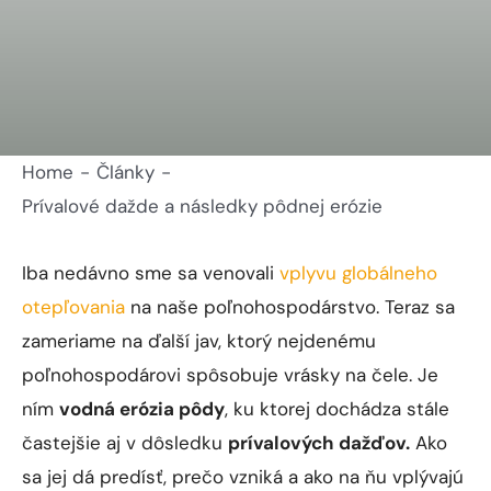
Home
Články
Prívalové dažde a následky pôdnej erózie
Iba nedávno sme sa venovali
vplyvu globálneho
otepľovania
na naše poľnohospodárstvo. Teraz sa
zameriame na ďalší jav, ktorý nejdenému
poľnohospodárovi spôsobuje vrásky na čele. Je
ním
vodná erózia pôdy
, ku ktorej dochádza stále
častejšie aj v dôsledku
prívalových dažďov.
Ako
sa jej dá predísť, prečo vzniká a ako na ňu vplývajú