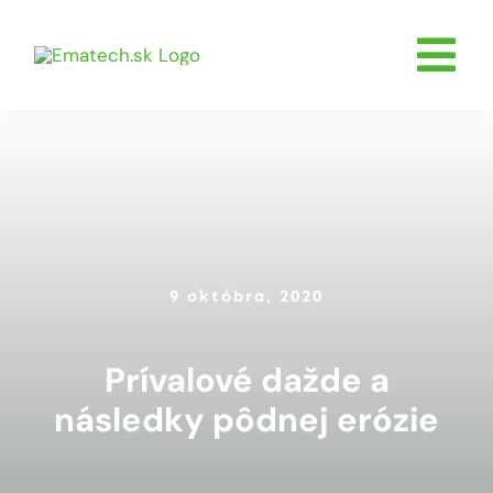
Skip
to
Tog
content
O nás
Nav
Servis
Poľnohosp
Stavebníc
9 októbra, 2020
Komunál
Skladom
Prívalové dažde a
Udalosti
následky pôdnej erózie
Kontakty