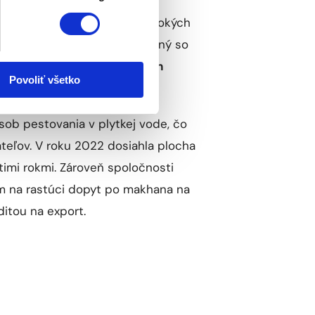
 ponáraním sa do 2,4 metra hlbokých
 vyčerpávajúci a často spojený so
á je cenená pre
vysoký obsah
Povoliť všetko
ob pestovania v plytkej vode, čo
vateľov. V roku 2022 dosiahla plocha
imi rokmi. Zároveň spoločnosti
om na rastúci dopyt po makhana na
itou na export.