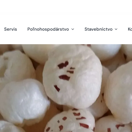
21 38 53 98 216
ematech@ematech.sk
Servis
Poľnohospodárstvo
Stavebníctvo
K