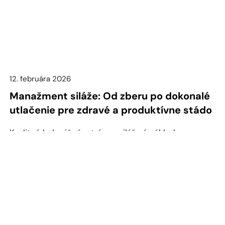
12. februára 2026
Manažment siláže: Od zberu po dokonalé
utlačenie pre zdravé a produktívne stádo
Kvalitná kukuričná a trávna siláž sú základom
úspešného kŕmenia dobytka systémom TMR.
Keďže krmivá [...]