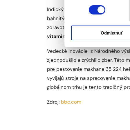
Indický obyvatelia roky zbierali pl
bahnitých jazier v severovýchodnom
zdravotnými rizikami. V Biháre sa 
Odmietnuť
vitamínov, bielkovín a vlákniny
. V 
Vedecké inovácie z Národného výsk
zjednodušilo a zrýchlilo zber. Táto 
pre pestovanie makhana 35 224 hekt
vyvíjajú stroje na spracovanie mak
globálnom trhu je tento tradičný p
Zdroj:
bbc.com