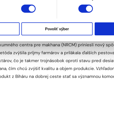
ody makhana
(Euryale ferox)
, známej aj ako líščie orechy,
 indickom štáte Bihár. Tento náročný proces bol fyzicky
pritom pestuje až 90 % svetovej produkcie makhana, ktor
Povoliť výber
posledných rokoch však nastali výrazné zmeny.
umného centra pre makhana (NRCM) priniesli nový spôs
metóda zvýšila príjmy farmárov a prilákala ďalších pesto
árov, čo je takmer trojnásobok oproti stavu pred desiat
hana, čím chcú zvýšiť kvalitu a objem produkcie. Vzhľad
rodukt z Biháru na dobrej ceste stať sa významnou komod