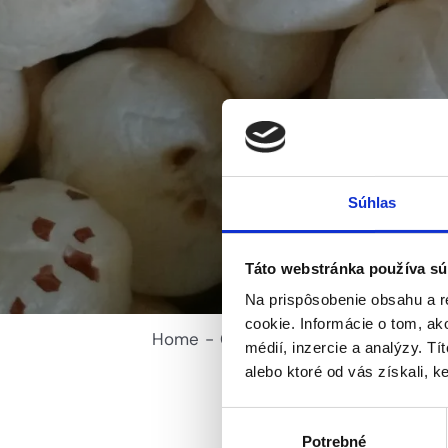
Súhlas
Táto webstránka používa sú
Na prispôsobenie obsahu a r
cookie. Informácie o tom, ak
Home
Články
Novinky
Poznáte 
médií, inzercie a analýzy. Tí
alebo ktoré od vás získali, ke
Výber
Potrebné
súhlasu