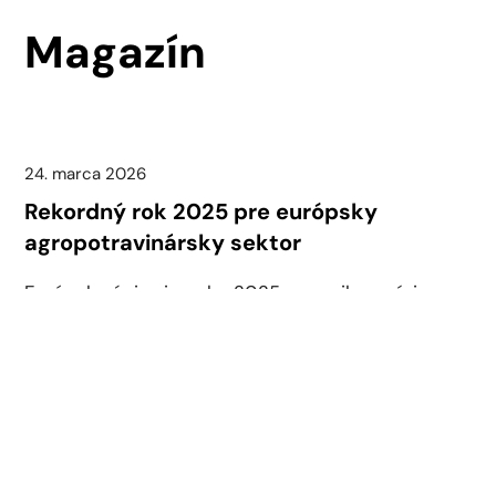
Magazín
24. marca 2026
Rekordný rok 2025 pre európsky
agropotravinársky sektor
Európska únia si v roku 2025 upevnila pozíciu
globálneho lídra v obchode s poľnohospodárskymi
a [...]