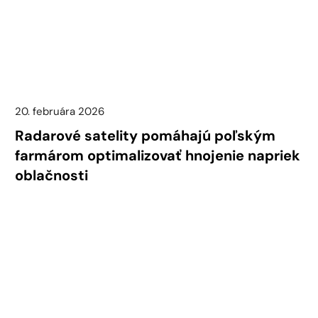
20. februára 2026
Radarové satelity pomáhajú poľským
farmárom optimalizovať hnojenie napriek
oblačnosti
Je známe, že oblačnosť v severnej Európe limituje
využitie tradičných optických satelitných snímok v
[...]