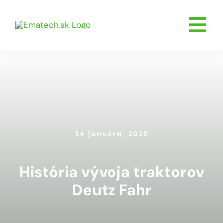
Skip
to
Tog
content
O nás
Nav
Servis
Poľnohosp
Stavebníc
24 januára, 2020
Komunál
Skladom
História vývoja traktorov
Udalosti
Deutz Fahr
Kontakty