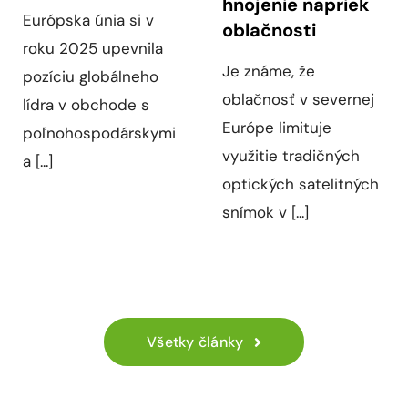
hnojenie napriek
Európska únia si v
oblačnosti
roku 2025 upevnila
Je známe, že
pozíciu globálneho
oblačnosť v severnej
lídra v obchode s
Európe limituje
poľnohospodárskymi
využitie tradičných
a [...]
optických satelitných
snímok v [...]
Všetky články