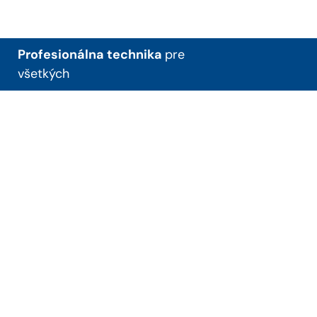
Profesionálna technika
pre
všetkých
+421 38 53 98 216
ematech@ematech.sk
Piešťanská 3/3, 956 05
Radošina
O nás
Servis