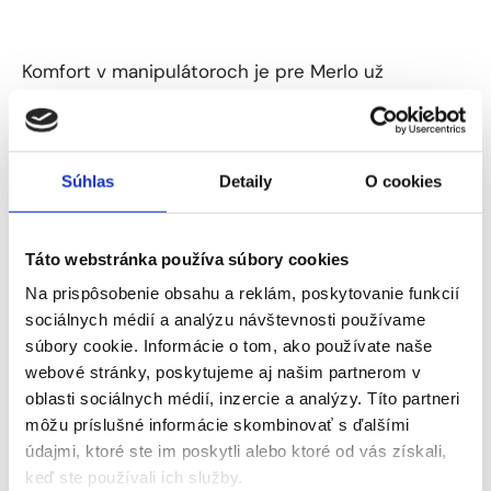
Komfort v manipulátoroch je pre Merlo už
dlhodobo vyriešenou témou. Ako prvý a doteraz
jediný výrobca teleskopických manipulátorov
vybavuje modely
jedinečným systémom
Súhlas
Detaily
O cookies
odpruženia kabíny.
V kombinácii s pneumaticky
odpruženým sedadlom a možnosťou uloženia
Táto webstránka používa súbory cookies
ovládacieho joysticku priamo do lakťovej opierky
Na prispôsobenie obsahu a reklám, poskytovanie funkcií
sedadla, je dokonale postarané o
komfort vodiča
sociálnych médií a analýzu návštevnosti používame
aj pri vysokých pojazdových rýchlostiach na
súbory cookie. Informácie o tom, ako používate naše
webové stránky, poskytujeme aj našim partnerom v
nerovnom povrchu. Ak hovoríme o komforte a
oblasti sociálnych médií, inzercie a analýzy. Títo partneri
pružení, nesmie samozrejme chýbať systém
môžu príslušné informácie skombinovať s ďalšími
odpruženia výložníka BSS, ktorý sa automaticky
údajmi, ktoré ste im poskytli alebo ktoré od vás získali,
zablokuje pri jazde
pod 3 km/h
, aby bola zaručená
keď ste používali ich služby.