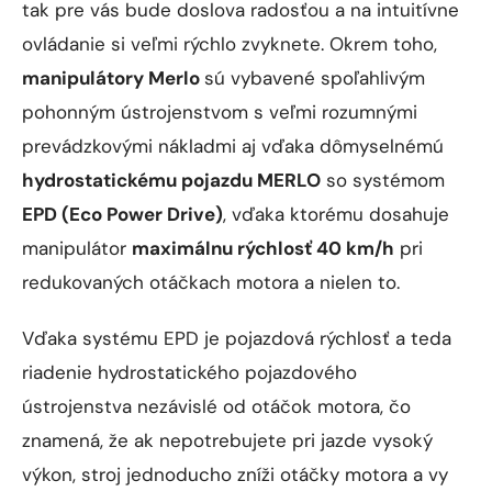
tak pre vás bude doslova radosťou a na intuitívne
ovládanie si veľmi rýchlo zvyknete. Okrem toho,
manipulátory Merlo
sú vybavené spoľahlivým
pohonným ústrojenstvom s veľmi rozumnými
prevádzkovými nákladmi aj vďaka dômyselnémú
hydrostatickému pojazdu MERLO
so systémom
EPD (Eco Power Drive)
, vďaka ktorému dosahuje
manipulátor
maximálnu rýchlosť 40 km/h
pri
redukovaných otáčkach motora a nielen to.
Vďaka systému EPD je pojazdová rýchlosť a teda
riadenie hydrostatického pojazdového
ústrojenstva nezávislé od otáčok motora, čo
znamená, že ak nepotrebujete pri jazde vysoký
výkon, stroj jednoducho zníži otáčky motora a vy