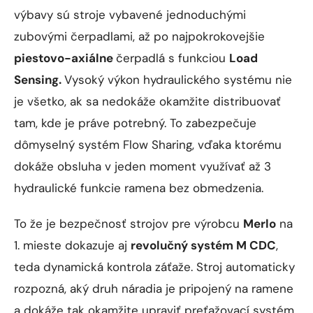
výbavy sú stroje vybavené jednoduchými
zubovými čerpadlami, až po najpokrokovejšie
piestovo-axiálne
čerpadlá s funkciou
Load
Sensing.
Vysoký výkon hydraulického systému nie
je všetko, ak sa nedokáže okamžite distribuovať
tam, kde je práve potrebný. To zabezpečuje
dômyselný systém Flow Sharing, vďaka ktorému
dokáže obsluha v jeden moment využívať až 3
hydraulické funkcie ramena bez obmedzenia.
To že je bezpečnosť strojov pre výrobcu
Merlo
na
1. mieste dokazuje aj
revolučný systém M CDC
,
teda dynamická kontrola záťaže. Stroj automaticky
rozpozná, aký druh náradia je pripojený na ramene
a dokáže tak okamžite upraviť preťažovací systém