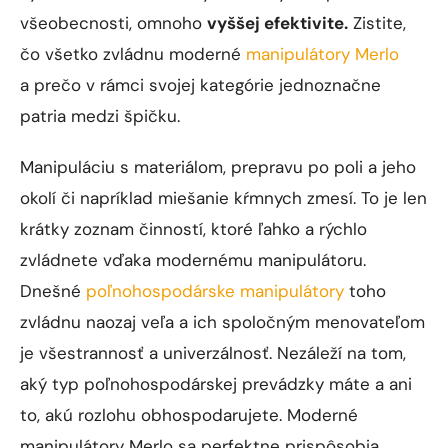
všeobecnosti, omnoho
vyššej efektivite.
Zistite,
čo všetko zvládnu moderné
manipulátory Merlo
a prečo v rámci svojej kategórie jednoznačne
patria medzi špičku.
Manipuláciu s materiálom, prepravu po poli a jeho
okolí či napríklad miešanie kŕmnych zmesí. To je len
krátky zoznam činností, ktoré ľahko a rýchlo
zvládnete vďaka modernému manipulátoru.
Dnešné
poľnohospodárske manipulátory
toho
zvládnu naozaj veľa a ich spoločným menovateľom
je všestrannosť a univerzálnosť. Nezáleží na tom,
aký typ poľnohospodárskej prevádzky máte a ani
to, akú rozlohu obhospodarujete. Moderné
manipulátory Merlo sa perfektne prispôsobia