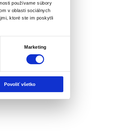
vnosti používame súbory
om v oblasti sociálnych
mi, ktoré ste im poskytli
Marketing
Povoliť všetko