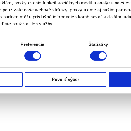
Samochodný kŕmny voz
eklám, poskytovanie funkcií sociálnych médií a analýzu návšte
o používate naše webové stránky, poskytujeme aj našim partner
Samochodný vertikálny kŕmny voz s výkonom
to partneri môžu príslušné informácie skombinovať s ďalšími údaj
motora 202 koní.
ď ste používali ich služby.
Preferencie
Štatistiky
Povoliť výber