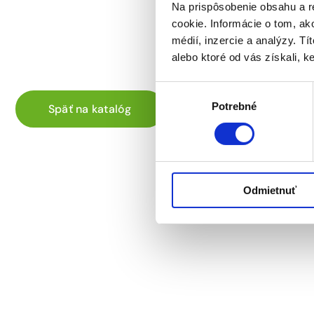
Na prispôsobenie obsahu a r
cookie. Informácie o tom, ak
médií, inzercie a analýzy. Tí
alebo ktoré od vás získali, ke
Výber
Potrebné
súhlasu
Späť na katalóg
Odmietnuť