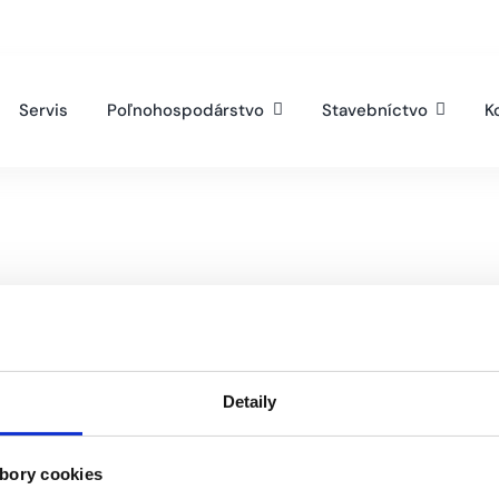
21 38 53 98 216
ematech@ematech.sk
Servis
Poľnohospodárstvo
Stavebníctvo
K
Detaily
bory cookies