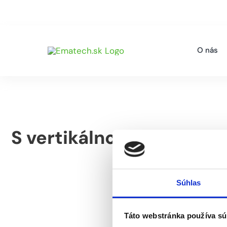
Skip
Pohotovostná linka servis +421 918 110 210
+4
to
content
O nás
S vertikálnou závitovkou
Súhlas
Táto webstránka používa sú