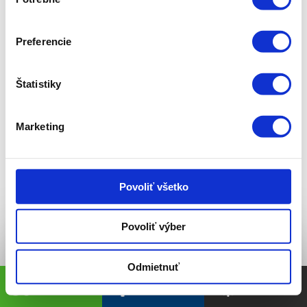
súhlasu
Späť na katalóg
Preferencie
Štatistiky
Marketing
Povoliť všetko
Povoliť výber
Odmietnuť
Predaj
Servis
Diely