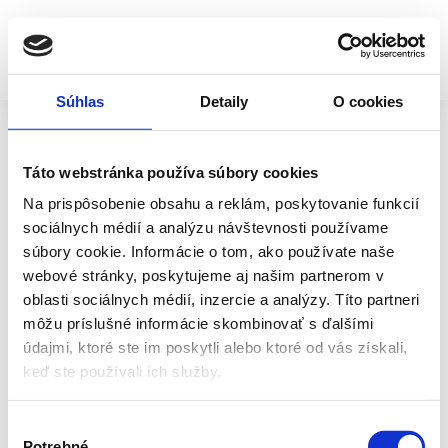
Skip
to
Tog
content
O nás
Súhlas
Detaily
O cookies
Nav
Servis
Táto webstránka používa súbory cookies
Poľnohosp
Na prispôsobenie obsahu a reklám, poskytovanie funkcií
Pevné
Stavebníc
sociálnych médií a analýzu návštevnosti používame
súbory cookie. Informácie o tom, ako používate naše
Komunál
webové stránky, poskytujeme aj našim partnerom v
oblasti sociálnych médií, inzercie a analýzy. Títo partneri
Na sklade
Skladom
môžu príslušné informácie skombinovať s ďalšími
údajmi, ktoré ste im poskytli alebo ktoré od vás získali,
Udalosti
Terra Dan MK II
keď ste používali ich služby.
Kontakty
Výber
Potrebné