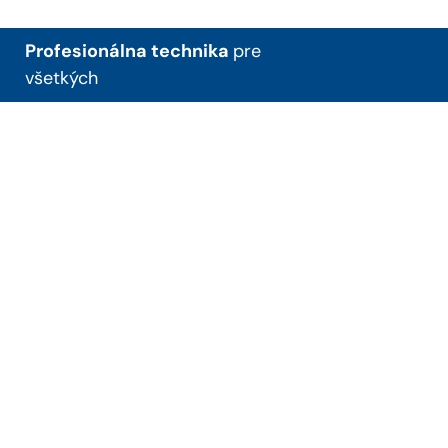
Profesionálna technika
pre
všetkých
+421 38 53 98 216
ematech@ematech.sk
Piešťanská 3/3, 956 05
Radošina
O nás
Servis
Magazín