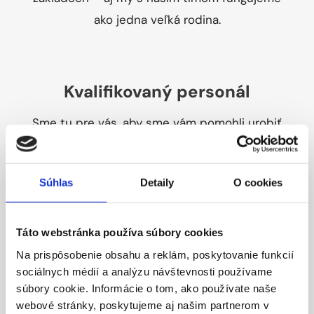
ako jedna veľká rodina.
Kvalifikovaný personál
Sme tu pre vás, aby sme vám pomohli urobiť
tie najlepšie rozhodnutia s ohľadom na vaše
individuálne potreby.
Súhlas
Detaily
O cookies
Táto webstránka používa súbory cookies
Na prispôsobenie obsahu a reklám, poskytovanie funkcií
sociálnych médií a analýzu návštevnosti používame
Komplexná ponuka pre vás
súbory cookie. Informácie o tom, ako používate naše
webové stránky, poskytujeme aj našim partnerom v