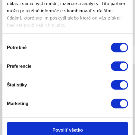
Našu ponuku techniky sme skoncipovali tak,
oblasti sociálnych médií, inzercie a analýzy. Títo partneri
aby uspokojila potreby menších aj väčších
môžu príslušné informácie skombinovať s ďalšími
údajmi, ktoré ste im poskytli alebo ktoré od vás získali,
spoločností.
keď ste používali ich služby.
Výber
Potrebné
súhlasu
Preferencie
Štatistiky
Rýchla navigácia
Marketing
Povoliť všetko