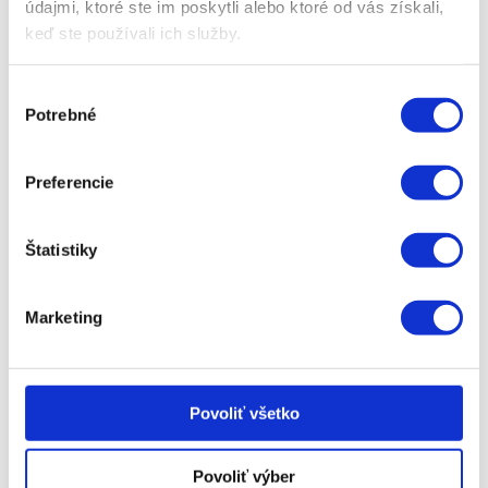
údajmi, ktoré ste im poskytli alebo ktoré od vás získali,
MU-Vario-Shark 2.0
keď ste používali ich služby.
Potrebný hnací výkon: od 75 do 200 k
Výber
Pracovná šírka: 2,80 m/ 3,00 m
Potrebné
súhlasu
Na sklade
Preferencie
Štatistiky
Marketing
Povoliť všetko
MU-PRO Vario
Potrebný hnací výkon: od 95 do 250 k
Povoliť výber