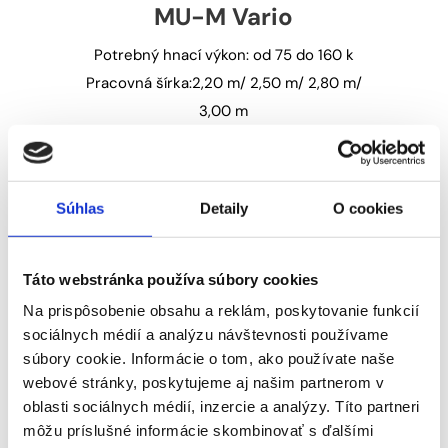
MU-M Vario
Potrebný hnací výkon: od 75 do 160 k
Pracovná šírka:2,20 m/ 2,50 m/ 2,80 m/
3,00 m
Súhlas
Detaily
O cookies
MU-E Vario | MU-E Hydro
Vario
Táto webstránka používa súbory cookies
Potrebný hnací výkon: od 25 do 60 k
Na prispôsobenie obsahu a reklám, poskytovanie funkcií
Pracovná šírka: 1,20 m/ 1,40 m/ 1,60 m/
sociálnych médií a analýzu návštevnosti používame
1,80 m/ 2,00 m
súbory cookie. Informácie o tom, ako používate naše
webové stránky, poskytujeme aj našim partnerom v
oblasti sociálnych médií, inzercie a analýzy. Títo partneri
Na sklade
môžu príslušné informácie skombinovať s ďalšími