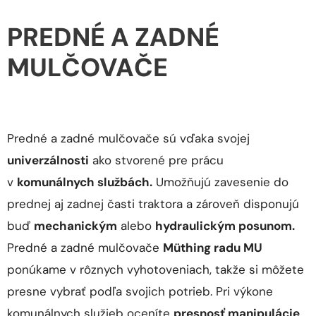
PREDNÉ A ZADNÉ
MULČOVAČE
Predné a zadné mulčovače sú vďaka svojej
univerzálnosti
ako stvorené pre prácu
v
komunálnych službách.
Umožňujú zavesenie do
prednej aj zadnej časti traktora a zároveň disponujú
buď
mechanickým
alebo
hydraulickým posunom.
Predné a zadné mulčovače
Müthing radu MU
ponúkame v rôznych vyhotoveniach, takže si môžete
presne vybrať podľa svojich potrieb. Pri výkone
komunálnych služieb oceníte
presnosť manipulácie