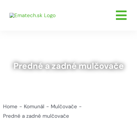
Skip
to
Tog
content
O nás
Nav
Servis
Poľnohosp
Predné a zadné mulčovače
Stavebníc
Komunál
Skladom
Home
Komunál
Mulčovače
Udalosti
Predné a zadné mulčovače
Kontakty